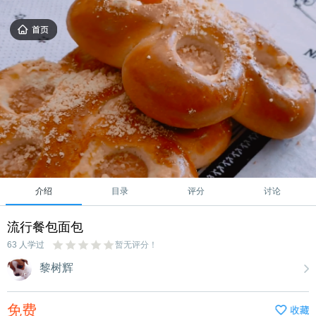
介绍
目录
评分
讨论
流行餐包面包
63 人学过
暂无评分！
黎树辉
免费