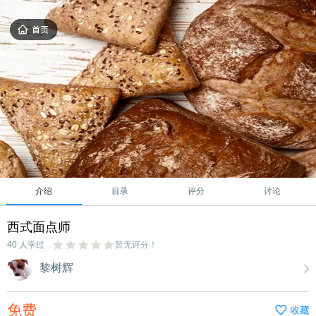
介绍
目录
评分
讨论
西式面点师
40 人学过
暂无评分！
黎树辉
免费