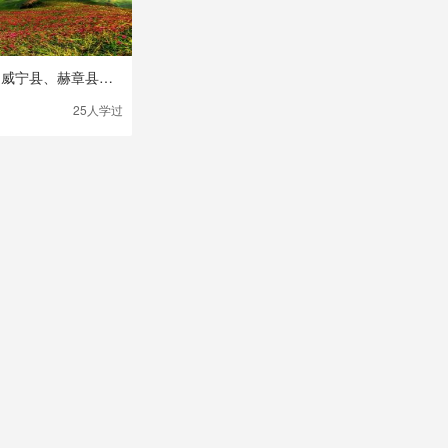
广州番禺对口威宁县、赫章县、金沙县培训直播
25人
学过