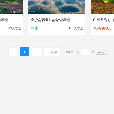
训课程
金沙县职业技能培训课程
￥9999.00
免费
883人
学过
165人
学过
1
30条/页
共1页，到
页