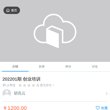
介绍
目录
评分
讨论
202201期 创业培训
35 人学过
暂无评分！
胡兆云
￥1200.00