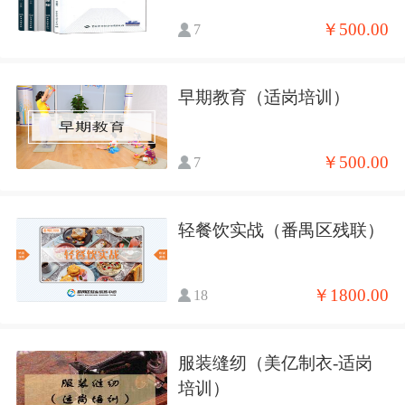
￥500.00
7
早期教育（适岗培训）
￥500.00
7
轻餐饮实战（番禺区残联）
￥1800.00
18
服装缝纫（美亿制衣-适岗
培训）