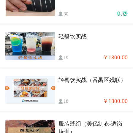
免费
30
轻餐饮实战
￥1800.00
19
轻餐饮实战（番禺区残联）
￥1800.00
18
服装缝纫（美亿制衣-适岗
培训）